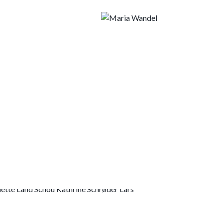
RLAND KUNSTMUSEUM
 ATELIER
ogade 228, 2100, København Ø Åbningstider:
5.4 En udstilling af tegninger i Atelier 228
ette Land Schou Kathrine Schrøder Lars