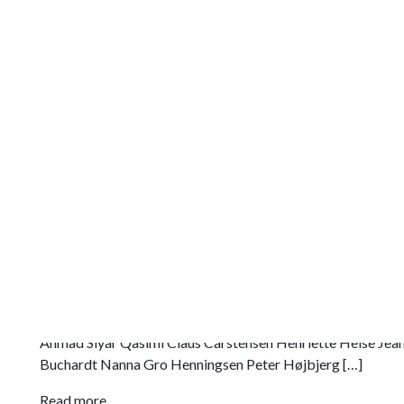
PAINTERS DELIGHT , HIMME
7. Jun – 20. Oct, 2026
Read more
TEGNET , GROUP EXHIBITION ,
ØSTERBROGADE 228
7. Mar – 5. Apr, 2025
Tegnet Kurateret af Lars Buchardt I Atelier 228, Østerbr
onsdage – fredage 13 – 18, lørdage 12 – 18, i perioden 7.3. – 
Ahmad Siyar Qasimi Claus Carstensen Henriette Heise Jean
Buchardt Nanna Gro Henningsen Peter Højbjerg […]
Read more